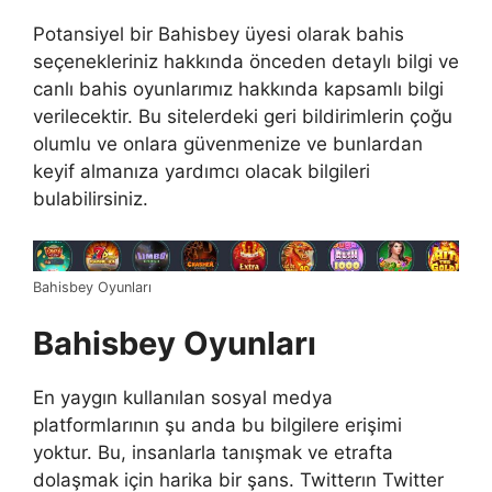
Potansiyel bir Bahisbey üyesi olarak bahis
seçenekleriniz hakkında önceden detaylı bilgi ve
canlı bahis oyunlarımız hakkında kapsamlı bilgi
verilecektir. Bu sitelerdeki geri bildirimlerin çoğu
olumlu ve onlara güvenmenize ve bunlardan
keyif almanıza yardımcı olacak bilgileri
bulabilirsiniz.
Bahisbey Oyunları
Bahisbey Oyunları
En yaygın kullanılan sosyal medya
platformlarının şu anda bu bilgilere erişimi
yoktur. Bu, insanlarla tanışmak ve etrafta
dolaşmak için harika bir şans. Twitterın Twitter