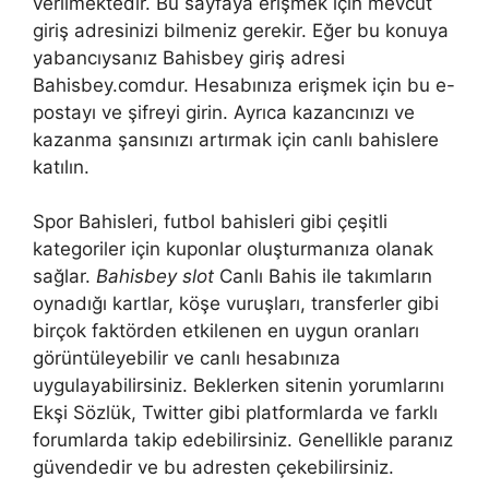
verilmektedir. Bu sayfaya erişmek için mevcut
giriş adresinizi bilmeniz gerekir. Eğer bu konuya
yabancıysanız Bahisbey giriş adresi
Bahisbey.comdur. Hesabınıza erişmek için bu e-
postayı ve şifreyi girin. Ayrıca kazancınızı ve
kazanma şansınızı artırmak için canlı bahislere
katılın.
Spor Bahisleri, futbol bahisleri gibi çeşitli
kategoriler için kuponlar oluşturmanıza olanak
sağlar.
Bahisbey slot
Canlı Bahis ile takımların
oynadığı kartlar, köşe vuruşları, transferler gibi
birçok faktörden etkilenen en uygun oranları
görüntüleyebilir ve canlı hesabınıza
uygulayabilirsiniz. Beklerken sitenin yorumlarını
Ekşi Sözlük, Twitter gibi platformlarda ve farklı
forumlarda takip edebilirsiniz. Genellikle paranız
güvendedir ve bu adresten çekebilirsiniz.