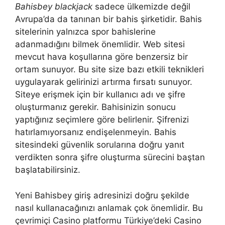
Bahisbey blackjack
sadece ülkemizde değil
Avrupa’da da tanınan bir bahis şirketidir. Bahis
sitelerinin yalnızca spor bahislerine
adanmadığını bilmek önemlidir. Web sitesi
mevcut hava koşullarına göre benzersiz bir
ortam sunuyor. Bu site size bazı etkili teknikleri
uygulayarak gelirinizi artırma fırsatı sunuyor.
Siteye erişmek için bir kullanıcı adı ve şifre
oluşturmanız gerekir. Bahisinizin sonucu
yaptığınız seçimlere göre belirlenir. Şifrenizi
hatırlamıyorsanız endişelenmeyin. Bahis
sitesindeki güvenlik sorularına doğru yanıt
verdikten sonra şifre oluşturma sürecini baştan
başlatabilirsiniz.
Yeni Bahisbey giriş adresinizi doğru şekilde
nasıl kullanacağınızı anlamak çok önemlidir. Bu
çevrimiçi Casino platformu Türkiye’deki Casino