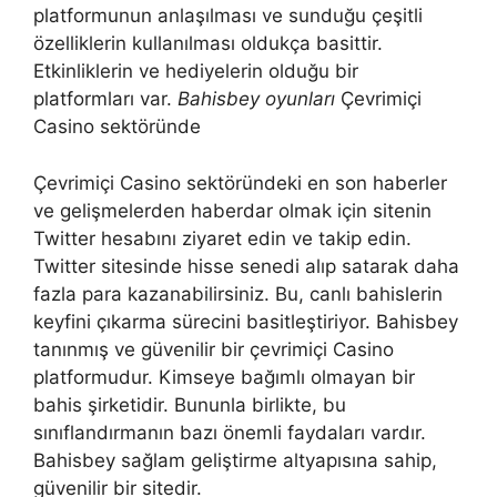
platformunun anlaşılması ve sunduğu çeşitli
özelliklerin kullanılması oldukça basittir.
Etkinliklerin ve hediyelerin olduğu bir
platformları var.
Bahisbey oyunları
Çevrimiçi
Casino sektöründe
Çevrimiçi Casino sektöründeki en son haberler
ve gelişmelerden haberdar olmak için sitenin
Twitter hesabını ziyaret edin ve takip edin.
Twitter sitesinde hisse senedi alıp satarak daha
fazla para kazanabilirsiniz. Bu, canlı bahislerin
keyfini çıkarma sürecini basitleştiriyor. Bahisbey
tanınmış ve güvenilir bir çevrimiçi Casino
platformudur. Kimseye bağımlı olmayan bir
bahis şirketidir. Bununla birlikte, bu
sınıflandırmanın bazı önemli faydaları vardır.
Bahisbey sağlam geliştirme altyapısına sahip,
güvenilir bir sitedir.