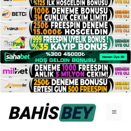
İçeriğe
atla
Menü