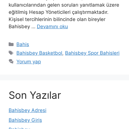
kullanıcılarından gelen soruları yanıtlamak üzere
eğitilmiş Hesap Yöneticileri çalıştırmaktadır.
Kişisel tercihlerinin bilincinde olan bireyler
Bahisbey …
Devamını oku
Kategoriler
Bahis
Etiketler
Bahisbey Basketbol
,
Bahisbey Spor Bahisleri
Yorum yap
Son Yazılar
Bahisbey Adresi
Bahisbey Giriş