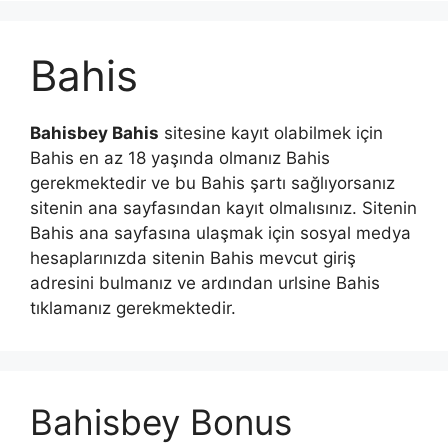
Bahis
Bahisbey Bahis
sitesine kayıt olabilmek için
Bahis en az 18 yaşında olmanız Bahis
gerekmektedir ve bu Bahis şartı sağlıyorsanız
sitenin ana sayfasından kayıt olmalısınız. Sitenin
Bahis ana sayfasına ulaşmak için sosyal medya
hesaplarınızda sitenin Bahis mevcut giriş
adresini bulmanız ve ardından urlsine Bahis
tıklamanız gerekmektedir.
Bahisbey Bonus