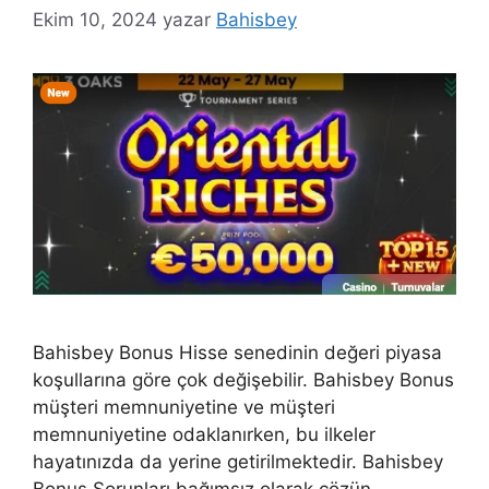
Ekim 10, 2024
yazar
Bahisbey
Bahisbey Bonus Hisse senedinin değeri piyasa
koşullarına göre çok değişebilir. Bahisbey Bonus
müşteri memnuniyetine ve müşteri
memnuniyetine odaklanırken, bu ilkeler
hayatınızda da yerine getirilmektedir. Bahisbey
Bonus Sorunları bağımsız olarak çözün,