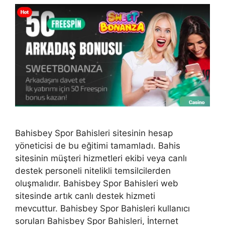
Bahisbey Spor Bahisleri sitesinin hesap
yöneticisi de bu eğitimi tamamladı. Bahis
sitesinin müşteri hizmetleri ekibi veya canlı
destek personeli nitelikli temsilcilerden
oluşmalıdır. Bahisbey Spor Bahisleri web
sitesinde artık canlı destek hizmeti
mevcuttur. Bahisbey Spor Bahisleri kullanıcı
soruları Bahisbey Spor Bahisleri, İnternet