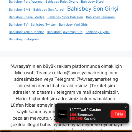
Bahisbey Para Yatırma
Bahisbey Rulet Oyunu
Bahisbey Sitesi
Bahisbey Son Girişi
Bahisbey SMS
Bahisbey Son Adresi
Bahisbey Sosyal Medya
Bahisbey Spor Bahisleri
Bahisbey Telegram
Bahisbey TV
Bahisbey Twitter
Bahisbey Yeni Giriş
Bahisbey Yeni Kuponlar
Bahisbey Çevrimiçi Site
Bahisbey Üyelik
Bahisbey İnstagram
"Avrasya'nın en büyük reklam platformunda olmak için
Microsoft Teams:
reklam@avrasyamarketing.com
adresimizden veya Telegram: @Avrasyamarketing
adresimizden irtibat kurabilirsiniz. (Tek iletişim
adreslerimiz teams / telegram ve mail adresimizdir.
Harici hiçbir iletişim adresimiz bulunmamaktadır.
Lütfen itibar etmeyiniz.) Türkiye yasalarına göre 7258
sayılı kanun uyarınca yasa dışı bahis oynamanın
cezaları mevcuttur. Şu an bulunduğunuz site hiç bir
şekilde illegal bahis oyunları oynatmıyor ve oynamaya
aracı olmuyordur.
betxwin
|
carkbet
|
casintroo
|