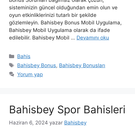
sisteminizin güncel olduğundan emin olun ve
oyun etkinliklerinizi tutarlı bir şekilde
gözlemleyin. Bahisbey Bonus Mobil Uygulama,
Bahisbey Mobil Uygulama olarak da ifade
edilebilir. Bahisbey Mobil …
Devamını oku
Kategoriler
Bahis
Etiketler
Bahisbey Bonus
,
Bahisbey Bonusları
Yorum yap
Bahisbey Spor Bahisleri
Haziran 6, 2024
yazar
Bahisbey