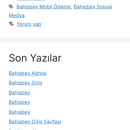
Etiketler
Bahisbey Mobil Ödeme
,
Bahisbey Sosyal
Medya
Yorum yap
Son Yazılar
Bahisbey Adresi
Bahisbey Giriş
Bahisbey
Bahisbey
Bahisbey
Bahisbey Giriş Sayfası