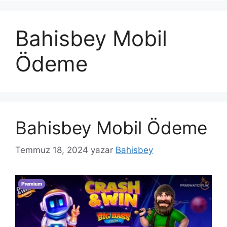
Bahisbey Mobil
Ödeme
Bahisbey Mobil Ödeme
Temmuz 18, 2024
yazar
Bahisbey