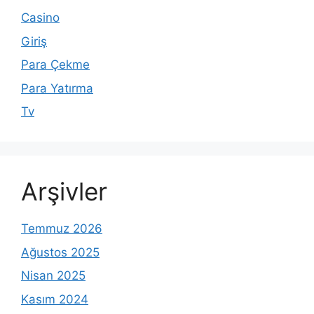
Casino
Giriş
Para Çekme
Para Yatırma
Tv
Arşivler
Temmuz 2026
Ağustos 2025
Nisan 2025
Kasım 2024