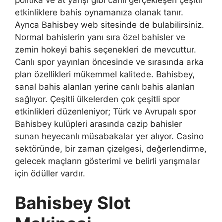
etkinliklere bahis oynamanıza olanak tanır.
Ayrıca Bahisbey web sitesinde de bulabilirsiniz.
Normal bahislerin yanı sıra özel bahisler ve
zemin hokeyi bahis seçenekleri de mevcuttur.
Canlı spor yayınları öncesinde ve sırasında arka
plan özellikleri mükemmel kalitede. Bahisbey,
sanal bahis alanları yerine canlı bahis alanları
sağlıyor. Çeşitli ülkelerden çok çeşitli spor
etkinlikleri düzenleniyor; Türk ve Avrupalı spor
Bahisbey kulüpleri arasında cazip bahisler
sunan heyecanlı müsabakalar yer alıyor. Casino
sektöründe, bir zaman çizelgesi, değerlendirme,
gelecek maçların gösterimi ve belirli yarışmalar
için ödüller vardır.
Bahisbey Slot