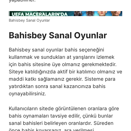
Bahisbey Sanal Oyunlar
Bahisbey Sanal Oyunlar
Bahisbey sanal oyunlar bahis seçeneğini
kullanmak ve sundukları at yarışlarını izlemek
için bahis sitesine üye olmanız gerekmektedir.
Siteye katıldığınızda aktif bir katılımcı olmanız ve
maddi katkı sağlamanız gerekir. Sisteme para
yatırdıktan sonra sanal kazancınıza bahis
oynayabilirsiniz.
Kullanıcıların sitede görüntülenen oranlara göre
bahis oynamaları tavsiye edilir, çünkü bunlar
sanal bahisleri belirleyen oranlardır. Süreden
önce bahis koyarsanız, ara verilmesi